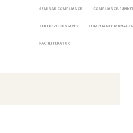
Primary
SEMINAR COMPLIANCE
COMPLIANCE-FUNKT
Navigation
Menu
ZERTIFIZIERUNGEN
COMPLIANCE MANAGEM
FACHLITERATUR