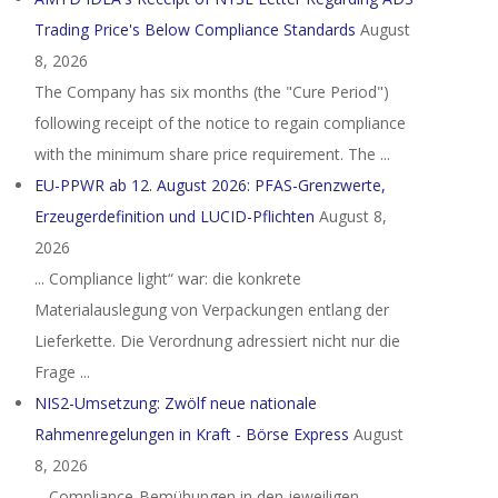
Trading Price's Below Compliance Standards
August
8, 2026
The Company has six months (the "Cure Period")
following receipt of the notice to regain compliance
with the minimum share price requirement. The ...
EU-PPWR ab 12. August 2026: PFAS-Grenzwerte,
Erzeugerdefinition und LUCID-Pflichten
August 8,
2026
... Compliance light“ war: die konkrete
Materialauslegung von Verpackungen entlang der
Lieferkette. Die Verordnung adressiert nicht nur die
Frage ...
NIS2-Umsetzung: Zwölf neue nationale
Rahmenregelungen in Kraft - Börse Express
August
8, 2026
... Compliance-Bemühungen in den jeweiligen