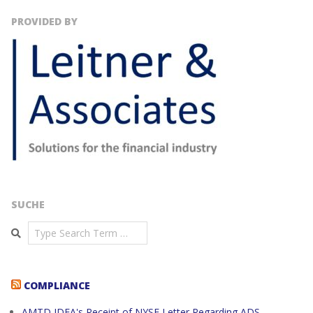
PROVIDED BY
SUCHE
Search
COMPLIANCE
AMTD IDEA's Receipt of NYSE Letter Regarding ADS