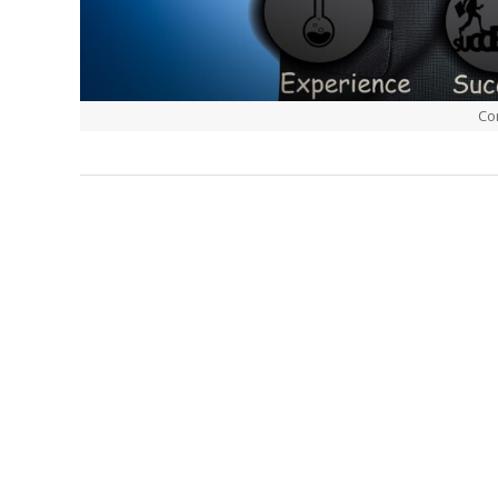
Co
2020-
09-
29